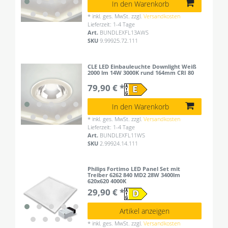
In den Warenkorb
*
inkl. ges. MwSt.
zzgl.
Versandkosten
Lieferzeit: 1-4 Tage
Art.
BUNDLEXFL13AWS
SKU
9.99925.72.111
CLE LED Einbauleuchte Downlight Weiß
2000 lm 14W 3000K rund 164mm CRI 80
79,90 € *
In den Warenkorb
*
inkl. ges. MwSt.
zzgl.
Versandkosten
Lieferzeit: 1-4 Tage
Art.
BUNDLEXFL11WS
SKU
2.99924.14.111
Philips Fortimo LED Panel Set mit
Treiber 6262 840 MD2 28W 3400lm
620x620 4000K
29,90 € *
Artikel anzeigen
*
inkl. ges. MwSt.
zzgl.
Versandkosten