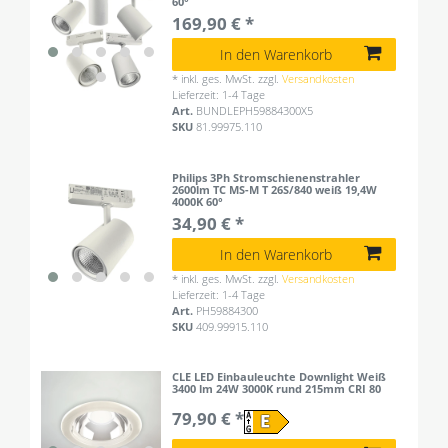
60°
169,90 € *
In den Warenkorb
*
inkl. ges. MwSt.
zzgl.
Versandkosten
Lieferzeit: 1-4 Tage
Art.
BUNDLEPH59884300X5
SKU
81.99975.110
Philips 3Ph Stromschienenstrahler
2600lm TC MS-M T 26S/840 weiß 19,4W
4000K 60°
34,90 € *
In den Warenkorb
*
inkl. ges. MwSt.
zzgl.
Versandkosten
Lieferzeit: 1-4 Tage
Art.
PH59884300
SKU
409.99915.110
CLE LED Einbauleuchte Downlight Weiß
3400 lm 24W 3000K rund 215mm CRI 80
79,90 € *