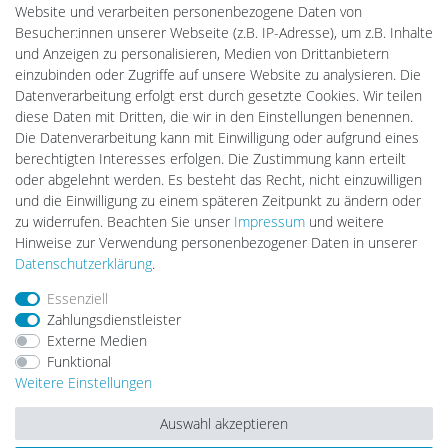
Batteriespeicher
Website und verarbeiten personenbezogene Daten von
PlentiSolar
Besucher:innen unserer Webseite (z.B. IP-Adresse), um z.B. Inhalte
Gebrauchtlicht
und Anzeigen zu personalisieren, Medien von Drittanbietern
Ledkauf
einzubinden oder Zugriffe auf unsere Website zu analysieren. Die
DEYESOLAR
Datenverarbeitung erfolgt erst durch gesetzte Cookies. Wir teilen
Lightech Connect
diese Daten mit Dritten, die wir in den Einstellungen benennen.
CardanLight Europe
Die Datenverarbeitung kann mit Einwilligung oder aufgrund eines
FORTIMO LEDs
berechtigten Interesses erfolgen. Die Zustimmung kann erteilt
LED-RETROSHOP
oder abgelehnt werden. Es besteht das Recht, nicht einzuwilligen
Wallbox24
und die Einwilligung zu einem späteren Zeitpunkt zu ändern oder
zu widerrufen. Beachten Sie unser
Impressum
und weitere
Hinweise zur Verwendung personenbezogener Daten in unserer
Impressum
Daten­schutz­erklärung
AGB
Daten­schutz­erklärung
.
Essenziell
Zahlungsdienstleister
Barrierefreiheitserklärung
Widerrufs­recht
Externe Medien
Funktional
Weitere Einstellungen
Kontakt
Vertrag widerrufen
Auswahl akzeptieren