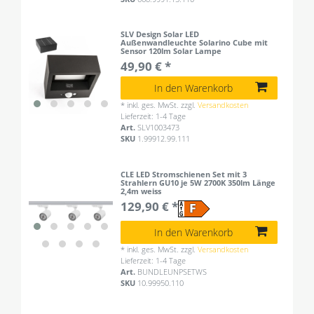
SLV Design Solar LED
Außenwandleuchte Solarino Cube mit
Sensor 120lm Solar Lampe
49,90 € *
In den Warenkorb
*
inkl. ges. MwSt.
zzgl.
Versandkosten
Lieferzeit: 1-4 Tage
Art.
SLV1003473
SKU
1.99912.99.111
CLE LED Stromschienen Set mit 3
Strahlern GU10 je 5W 2700K 350lm Länge
2,4m weiss
129,90 € *
In den Warenkorb
*
inkl. ges. MwSt.
zzgl.
Versandkosten
Lieferzeit: 1-4 Tage
Art.
BUNDLEUNPSETWS
SKU
10.99950.110