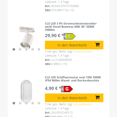
Lieferzeit: 1-4 Tage
Art.
BUNDLEPH75192000
SKU
473.99917.52.110
CLE LED 3 Ph Stromschienenstrahler
weiß Small Business 30W 36° 3500K
3300lm
29,90 € *
In den Warenkorb
*
inkl. ges. MwSt.
zzgl.
Versandkosten
Lieferzeit: 1-4 Tage
Art.
LLLTL0630WWS
SKU
6.99912.110
CLE LED Schiffsarmatur oval 12W 3500K
IP54 960lm Wand- und Deckenleuchte
4,90 € *
In den Warenkorb
*
inkl. ges. MwSt.
zzgl.
Versandkosten
Lieferzeit: 1-4 Tage
Art.
ZHLEDSCHIFF12
SKU
668.9991.15.110