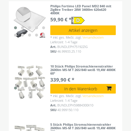
Philips Fortimo LED Panel MD2 840 mit
ZigBee Treiber 28W 3400lm 620x620
4000K
59,90 € *
Artikel anzeigen
*
inkl. ges. MwSt.
zzgl.
Versandkosten
Lieferzeit: 1-4 Tage
Art.
BUNDLEPH75192ZIG
SKU
46.99933.25.110
10 Stück Philips Stromschienenstrahler
2600lm MS-M T 26S/840 weiß 19,4W 4000K
60°
339,90 € *
In den Warenkorb
*
inkl. ges. MwSt.
zzgl.
Versandkosten
Lieferzeit: 1-4 Tage
Art.
BUNDLEPH59884300X10
SKU
40.999150.110
5 Stück Philips Stromschienenstrahler
2600lm MS-M T 26S/840 weiß 19,4W 4000K