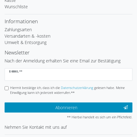
Kasse
Wunschliste
Informationen
Zahlungsarten
Versandarten & -kosten
Umwelt & Entsorgung
Newsletter
Nach der Anmeldung erhalten Sie eine Email zur Bestätigung
Newsletter
E-MAIL **
Honig
Hiermit bestätige ich, dass ich die
Daten­schutz­erklärung
gelesen habe. Meine
Einwilligung kann ich jederzeit widerrufen.**
Abonnieren
** Hierbei handelt es sich um ein Pflichtfeld.
Nehmen Sie
Kontakt
mit uns auf