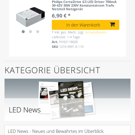
Philips CertaDrive G3 LED Driver 700mA
30-42V 30W 230V Konstantstrom Trafo
Netzteil Netzgerät
6,90 € *
In den Warenkorb
*
inkl. ges. MwSt.
zzgl.
Versandkosten
Lieferzeit: 1-4 Tage
Art.
PH92118600
SKU
1074.9991.8.110
KATEGORIE ÜBERSICHT
LED News
LED News - Neues und Bewährtes im Überblick.